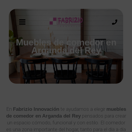
Muebles de comedor en
Arganda del Rey
En
te ayudamos a elegir
Fabrizio Innovación
muebles
pensados para crear
de comedor en Arganda del Rey
un espacio cómodo, funcional y con estilo. El comedor
es una zona importante del hogar, tanto para el día a día